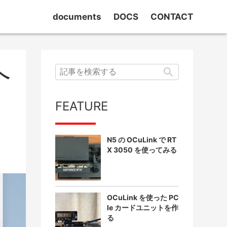
documents
DOCS
CONTACT
masOS
TrueNAS SCALE
へ
Home Assistant
検索
FEATURE
N5 の OCuLink で RT
X 3050 を使ってみる
OCuLink を使った PC
Ie カードユニットを作
る