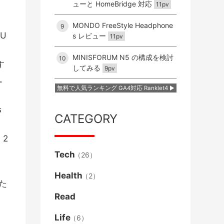
ューと HomeBridge 対応
11pv
MONDO FreeStyle Headphone
9
 U
s レビュー
11pv
MINISFORUM N5 の構成を検討
10
す
してみる
9pv
。
無料で人気ランキング GA4対応 Ranklet4
s
CATEGORY
 2
Tech
（26）
Health
（2）
た
Read
Life
（6）