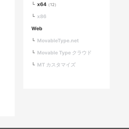
x64
（12）
x86
Web
MovableType.net
Movable Type クラウド
MT カスタマイズ