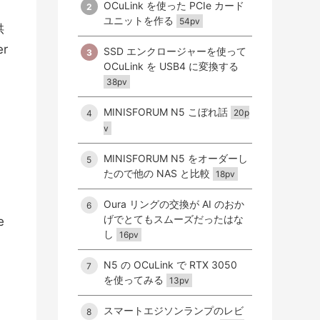
OCuLink を使った PCIe カード
2
ユニットを作る
54pv
供
r
SSD エンクロージャーを使って
3
OCuLink を USB4 に変換する
38pv
MINISFORUM N5 こぼれ話
20p
4
v
MINISFORUM N5 をオーダーし
5
たので他の NAS と比較
18pv
Oura リングの交換が AI のおか
6
げでとてもスムーズだったはな
e
し
16pv
ま
N5 の OCuLink で RTX 3050
7
を使ってみる
13pv
スマートエジソンランプのレビ
8