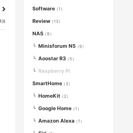
Software
（1）
Review
（13）
応状況
NAS
（9）
Minisforum N5
（9）
Aoostar R3
（5）
Raspberry Pi
SmartHome
（3）
HomeKit
（2）
Google Home
（1）
Amazon Alexa
（1）