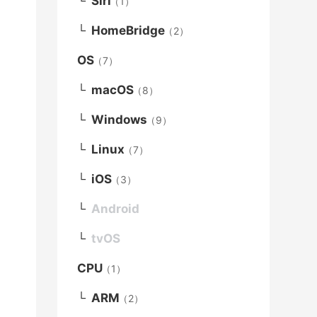
Siri
（1）
HomeBridge
（2）
OS
（7）
macOS
（8）
Windows
（9）
Linux
（7）
iOS
（3）
Android
tvOS
CPU
（1）
ARM
（2）