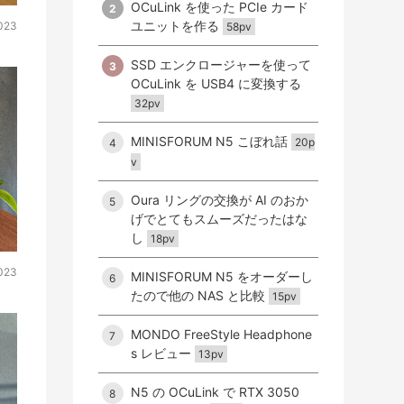
OCuLink を使った PCIe カード
2
ユニットを作る
023
58pv
SSD エンクロージャーを使って
3
OCuLink を USB4 に変換する
32pv
MINISFORUM N5 こぼれ話
20p
4
v
Oura リングの交換が AI のおか
5
げでとてもスムーズだったはな
し
18pv
2023
MINISFORUM N5 をオーダーし
6
たので他の NAS と比較
15pv
MONDO FreeStyle Headphone
7
s レビュー
13pv
N5 の OCuLink で RTX 3050
8