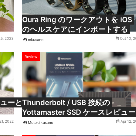
Oura Ring のワークアウトを iOS
のヘルスケアにインポートする
25, 2023
Oct 10, 
mkusano
Review
ューと
Thunderbolt / USB 接続の
Yottamaster SSD ケースレビュー
21, 2022
Apr 12, 
Motoki kusano