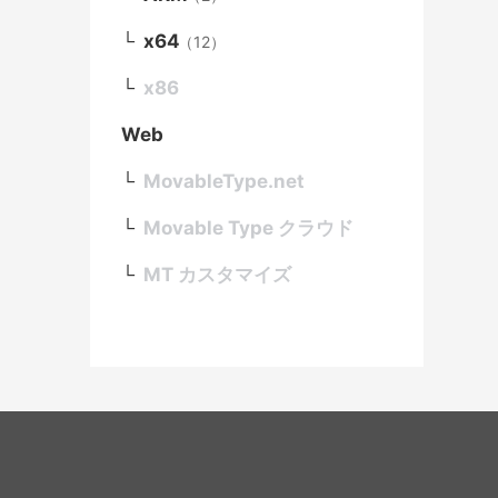
x64
（12）
x86
Web
MovableType.net
Movable Type クラウド
MT カスタマイズ