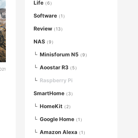
Life
（6）
Software
（1）
Review
（13）
NAS
（9）
Minisforum N5
（9）
Aoostar R3
（5）
2021
Raspberry Pi
SmartHome
（3）
HomeKit
（2）
Google Home
（1）
Amazon Alexa
（1）