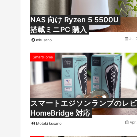
NAS 向け Ryzen 5 5500U
搭載ミニPC 購入
Jul 
mkusano
SmartHome
スマートエジソンランプのレビ
HomeBridge 対応
Apr 
Motoki kusano