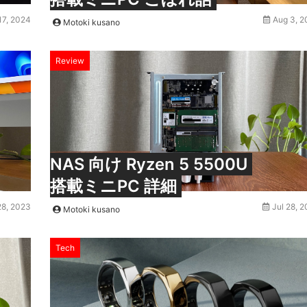
17, 2024
Aug 3, 2
Motoki kusano
Review
NAS 向け Ryzen 5 5500U
搭載ミニPC 詳細
28, 2023
Jul 28, 
Motoki kusano
Tech