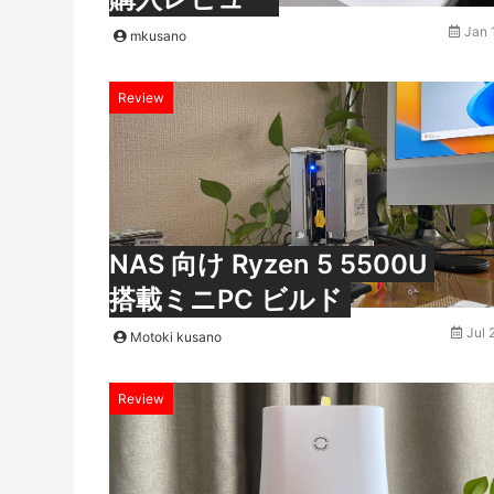
Jan 
mkusano
Review
NAS 向け Ryzen 5 5500U
搭載ミニPC ビルド
Jul 
Motoki kusano
Review