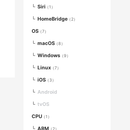
Siri
（1）
HomeBridge
（2）
OS
（7）
macOS
（8）
Windows
（9）
Linux
（7）
iOS
（3）
Android
tvOS
CPU
（1）
ARM
（2）