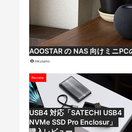
AOOSTAR の NAS 向けミ
mkusano
Review
USB4 対応「SATECHI USB4
NVMe SSD Pro Enclosur」
購入レビュー