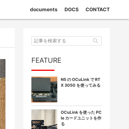
documents
DOCS
CONTACT
masOS
TrueNAS SCALE
Home Assistant
検索
FEATURE
N5 の OCuLink で RT
X 3050 を使ってみる
OCuLink を使った PC
Ie カードユニットを作
る