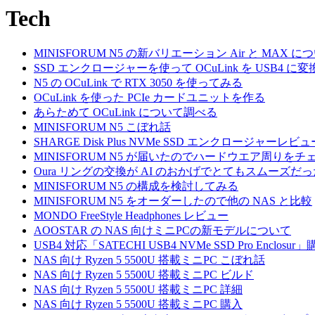
Tech
MINISFORUM N5 の新バリエーション Air と MAX に
SSD エンクロージャーを使って OCuLink を USB4 に
N5 の OCuLink で RTX 3050 を使ってみる
OCuLink を使った PCIe カードユニットを作る
あらためて OCuLink について調べる
MINISFORUM N5 こぼれ話
SHARGE Disk Plus NVMe SSD エンクロージャーレビュ
MINISFORUM N5 が届いたのでハードウエア周りをチ
Oura リングの交換が AI のおかげでとてもスムーズだ
MINISFORUM N5 の構成を検討してみる
MINISFORUM N5 をオーダーしたので他の NAS と比較
MONDO FreeStyle Headphones レビュー
AOOSTAR の NAS 向けミニPCの新モデルについて
USB4 対応「SATECHI USB4 NVMe SSD Pro Enclos
NAS 向け Ryzen 5 5500U 搭載ミニPC こぼれ話
NAS 向け Ryzen 5 5500U 搭載ミニPC ビルド
NAS 向け Ryzen 5 5500U 搭載ミニPC 詳細
NAS 向け Ryzen 5 5500U 搭載ミニPC 購入