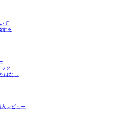
ついて
変換する
ー
ェック
ったはなし
ur」購入レビュー